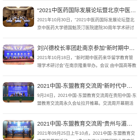
流合作处文心老师和20余名同学参加了此次宣讲
“2021中医药国际发展论坛暨北京中医药大学德国魁茨汀医院建院30周年学术研讨会”在京隆重举行 我校派出代表出席线上国际学术研讨会
会。 厉娜女士首先对英国利...
2021年10月30日，“2021中医药国际发展论坛暨北
京中医药大学德国魁茨汀医院建院30周年学术研讨
会”在北京召开。此次会议由北京中医药大学主办，
聚焦中医药国际化发展、中医药科技创新与“一带一
刘兴德校长率团赴南京参加“新时期中医药来华留学教育管理学术研讨会”并主持研讨活动
路”传统医药合作。我...
2021年10月18日，“新时期中医药来华留学教育管
理学术研讨会”在南京隆重举办。会议 由中国高等教
育学会外国留学生教育管理分会主办，南京中医药
大学承办，旨在探讨新时期中医药来华留学教育的
2021中国-东盟教育交流周“新时代中西部高等教育服务能力提升”论坛隆重举行我校与广州中医药大学签署战略合作协议
管理研究，如何在后疫情...
9月24日，2021中国-东盟教育交流周在贵阳中国-东
盟教育交流周永久会址拉开帷幕。交流周开幕期活
动——“新时代中西部高等教育服务能力提升论坛”于
24日下午在中国-东盟教育交流周永久会址黄果树厅
2021中国-东盟教育交流周“贵州与湄公河国家职业教育助力乡村振兴研讨会”隆重召开
隆重举行。此次论坛...
2021年09月25日上午10点，2021中国-东盟教育交