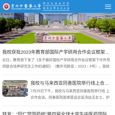
我校获批2023年教育部国际产学研用合作会议框架下中外导师联合培养研究生资格
​近日，教育部下发了《关于做好国际产学研用合作会议框架下中外导
师联合培养研究生工作的通知》（教外司欧亚﹝2023﹞9号），我校
首次获批2023年教育部国际产学研用合作会议框架下中外导师联合培
养研究生专项计划15个，其中，硕士指标10个和博士指标5个。新获
我校与马来西亚同善医院举行线上合作会谈共话合作愿景
批的招生指标将纳入我校研究生招生总规模，教育部将在研究生...
7月29日下午，我校与马来西亚同善医院举行线 上
合作会谈。同善医院首席营运总监汤幼玉女士、护
士长Ng Hong Choo女士、中医部副院长黄清慧女
士、药房及门诊经理刘艾盈女士等出席会议，学校
转发：“同仁堂国药杯”第四届全球大学生中医药国际化征文活动通知