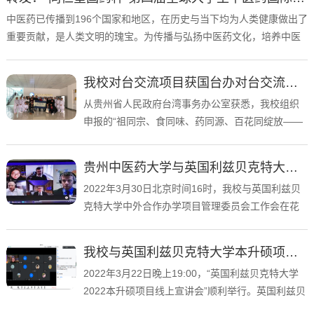
田维毅副校长、护理学院石国...
中医药已传播到196个国家和地区，在历史与当下均为人类健康做出了
重要贡献，是人类文明的瑰宝。为传播与弘扬中医药文化，培养中医
药国际化人才，进一步促进文明互鉴，民心相通，服务构建人类卫生
健康共同体，同时也为全球大学生搭建更高水平的学术交流平台，拓
我校对台交流项目获国台办对台交流重点项目立项
展国际视野和跨学科研究能力，世界针灸学会联合会秘书处和上...
从贵州省人民政府台湾事务办公室获悉，我校组织
申报的“祖同宗、食同味、药同源、百花同绽放——
黔台师生中医药文化交流”线上活动，被国务院台湾
事务办公室列为2022年对台交流重点项目。 此次活
贵州中医药大学与英国利兹贝克特大学召开中外合作办学视频工作会
动拟以中医药文化为载...
2022年3月30日北京时间16时，我校与英国利兹贝
克特大学中外合作办学项目管理委员会工作会在花
溪校区思邈楼5楼召开。学校党委副书记、校长刘兴
德，药学院党委书记柴慧芳，教务处副处长冯晓
我校与英国利兹贝克特大学本升硕项目宣讲会成功举办
燕，国际交流合作处副处长董...
2022年3月22日晚上19:00，“英国利兹贝克特大学
2022本升硕项目线上宣讲会”顺利举行。英国利兹贝
克特大学驻中国办事处主任厉娜女士、学校国际交